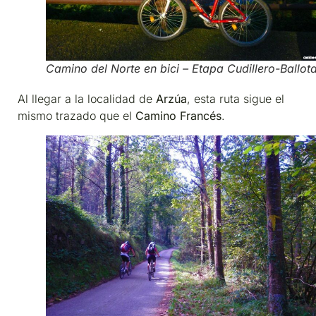
Camino del Norte en bici – Etapa Cudillero-Ballot
Al llegar a la localidad de
Arzúa
, esta ruta sigue el
mismo trazado que el
Camino Francés
.