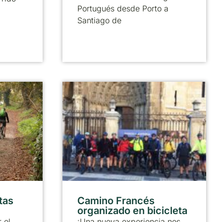
Portugués desde Porto a
Santiago de
tas
Camino Francés
organizado en bicicleta
 el
¡Una nueva experiencia nos