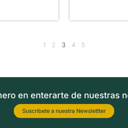
1
2
3
4
5
imero en enterarte de nuestras 
Suscríbete a nuestra Newslettter