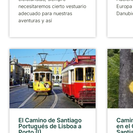
necesitaremos cierto vestuario
Europa 
adecuado para nuestras
Danubi
aventuras y así
El Camino de Santiago
Camin
Portugués de Lisboa a
en el
Porto (I)
Santi