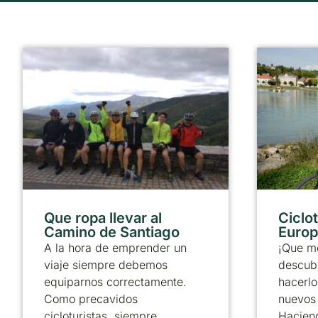
Que ropa llevar al
Ciclo
Camino de Santiago
Europ
A la hora de emprender un
¡Que m
viaje siempre debemos
descubr
equiparnos correctamente.
hacerlo
Como precavidos
nuevos 
cicloturistas, siempre
Haciend