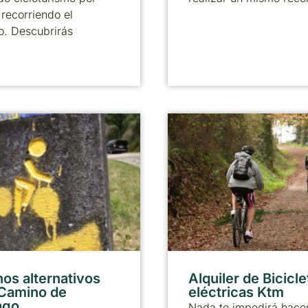
recorriendo el
o. Descubrirás
os alternativos
Alquiler de Bicicle
 Camino de
eléctricas Ktm
ago
Nada te impedirá hacer