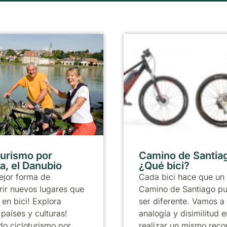
turismo por
Camino de Santia
a, el Danubio
¿Qué bici?
ejor forma de
Cada bici hace que un
ir nuevos lugares que
Camino de Santiago p
 en bici! Explora
ser diferente. Vamos a 
países y culturas!
analogía y disimilitud e
o cicloturismo por
realizar un mismo reco