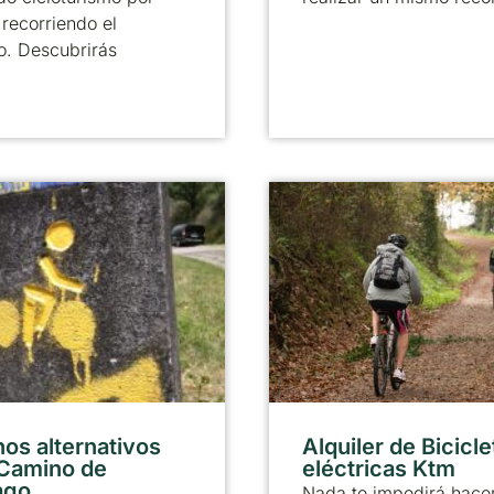
recorriendo el
o. Descubrirás
os alternativos
Alquiler de Bicicle
 Camino de
eléctricas Ktm
ago
Nada te impedirá hacer