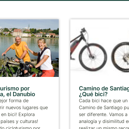
turismo por
Camino de Santia
a, el Danubio
¿Qué bici?
ejor forma de
Cada bici hace que un
ir nuevos lugares que
Camino de Santiago p
 en bici! Explora
ser diferente. Vamos a 
países y culturas!
analogía y disimilitud e
o cicloturismo por
realizar un mismo reco