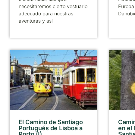
necesitaremos cierto vestuario
Europa 
adecuado para nuestras
Danubi
aventuras y así
El Camino de Santiago
Camin
Portugués de Lisboa a
en el
Porto (I)
Santi