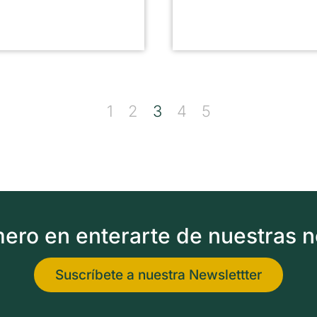
1
2
3
4
5
imero en enterarte de nuestras 
Suscríbete a nuestra Newslettter