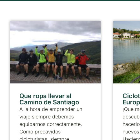
Que ropa llevar al
Ciclo
Camino de Santiago
Europ
A la hora de emprender un
¡Que m
viaje siempre debemos
descubr
equiparnos correctamente.
hacerlo
Como precavidos
nuevos 
cicloturistas, siempre
Haciend