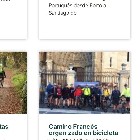
Portugués desde Porto a
Santiago de
tas
Camino Francés
organizado en bicicleta
 el
¡Una nueva experiencia nos