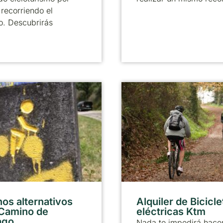
recorriendo el
o. Descubrirás
os alternativos
Alquiler de Bicicle
 Camino de
eléctricas Ktm
ago
Nada te impedirá hacer