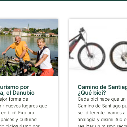
turismo por
Camino de Santia
a, el Danubio
¿Qué bici?
ejor forma de
Cada bici hace que un
ir nuevos lugares que
Camino de Santiago p
 en bici! Explora
ser diferente. Vamos a 
países y culturas!
analogía y disimilitud e
o cicloturismo por
realizar un mismo reco