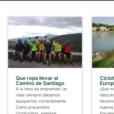
Que ropa llevar al
Ciclo
Camino de Santiago
Europ
A la hora de emprender un
¡Que m
viaje siempre debemos
descubr
equiparnos correctamente.
hacerlo
Como precavidos
nuevos 
cicloturistas, siempre
Haciend