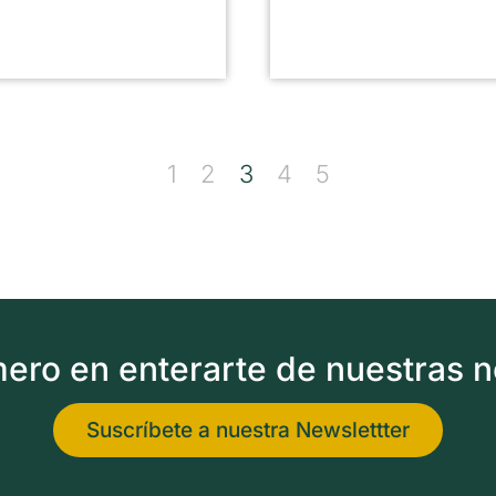
1
2
3
4
5
imero en enterarte de nuestras 
Suscríbete a nuestra Newslettter