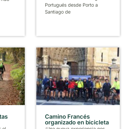
Portugués desde Porto a
Santiago de
tas
Camino Francés
organizado en bicicleta
 el
¡Una nueva experiencia nos