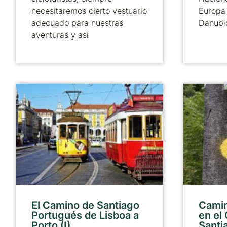
necesitaremos cierto vestuario
Europa 
adecuado para nuestras
Danubi
aventuras y así
El Camino de Santiago
Camin
Portugués de Lisboa a
en el
Porto (I)
Santi