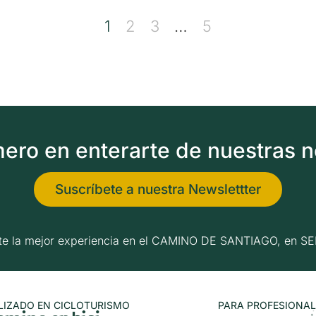
1
2
3
…
5
imero en enterarte de nuestras 
Suscríbete a nuestra Newslettter
erte la mejor experiencia en el CAMINO DE SANTIAGO, e
LIZADO EN CICLOTURISMO
PARA PROFESIONAL