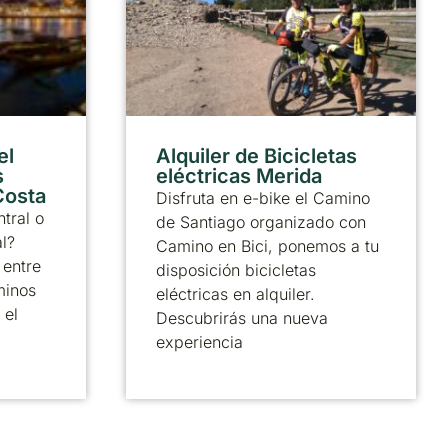
el
Alquiler de Bicicletas
s
eléctricas Merida
 Costa
Disfruta en e-bike el Camino
tral o
de Santiago organizado con
al?
Camino en Bici, ponemos a tu
 entre
disposición bicicletas
minos
eléctricas en alquiler.
 el
Descubrirás una nueva
experiencia