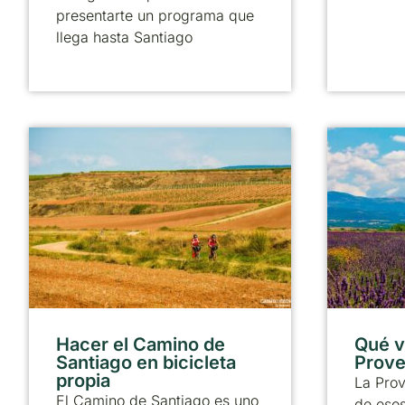
presentarte un programa que
llega hasta Santiago
Hacer el Camino de
Qué vi
Santiago en bicicleta
Prove
propia
La Pro
El Camino de Santiago es uno
de esos