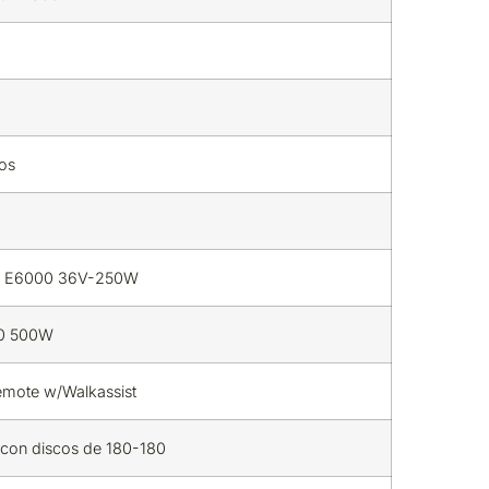
os
o E6000 36V-250W
0 500W
emote w/Walkassist
con discos de 180-180