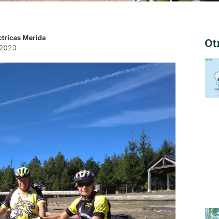
éctricas Merida
Ot
 2020