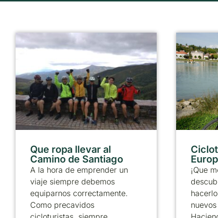
Que ropa llevar al
Ciclo
Camino de Santiago
Europ
A la hora de emprender un
¡Que m
viaje siempre debemos
descubr
equiparnos correctamente.
hacerlo
Como precavidos
nuevos 
cicloturistas, siempre
Haciend