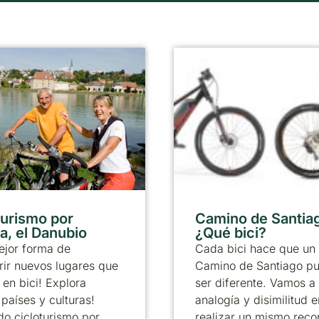
turismo por
Camino de Santia
a, el Danubio
¿Qué bici?
ejor forma de
Cada bici hace que un
ir nuevos lugares que
Camino de Santiago p
 en bici! Explora
ser diferente. Vamos a 
países y culturas!
analogía y disimilitud e
o cicloturismo por
realizar un mismo reco