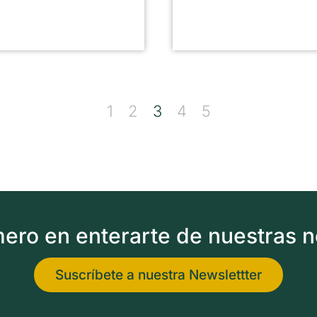
1
2
3
4
5
imero en enterarte de nuestras 
Suscríbete a nuestra Newslettter