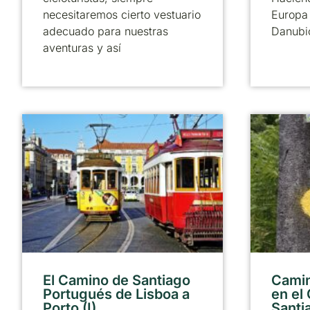
necesitaremos cierto vestuario
Europa 
adecuado para nuestras
Danubi
aventuras y así
El Camino de Santiago
Camin
Portugués de Lisboa a
en el
Porto (I)
Santi