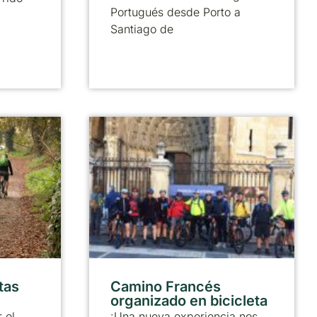
Portugués desde Porto a
Santiago de
tas
Camino Francés
organizado en bicicleta
 el
¡Una nueva experiencia nos