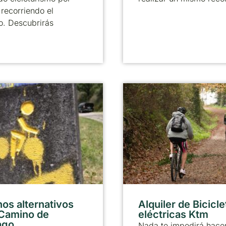
recorriendo el
o. Descubrirás
os alternativos
Alquiler de Bicicle
 Camino de
eléctricas Ktm
ago
Nada te impedirá hacer