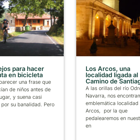
jos para hacer
Los Arcos, una
ta en bicicleta
localidad ligada al
Camino de Santia
parecer una frase que
A las orillas del río Od
ían de niños antes de
Navarra, nos encontra
 jugar, y suena casi
emblemática localidad
a por su banalidad. Pero
Arcos, por la que
pedalearemos en nuestr
en