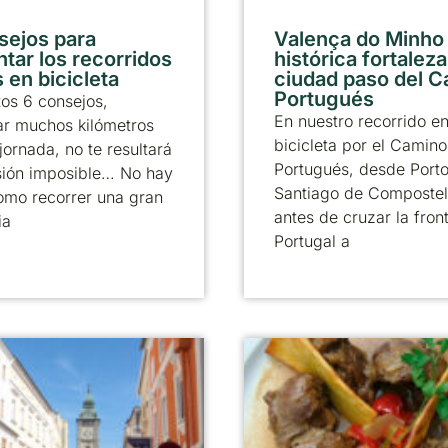
sejos para
Valença do Minho
ntar los recorridos
histórica fortaleza
 en bicicleta
ciudad paso del 
Portugués
os 6 consejos,
En nuestro recorrido e
ar muchos kilómetros
bicicleta por el Camino
jornada, no te resultará
Portugués, desde Porto
sión imposible… No hay
Santiago de Compostel
omo recorrer una gran
antes de cruzar la fron
ia
Portugal a