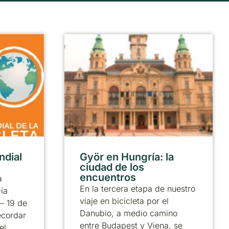
ndial
Györ en Hungría: la
ciudad de los
encuentros
a
En la tercera etapa de nuestro
ía
viaje en bicicleta por el
 – 19 de
Danubio, a medio camino
ecordar
entre Budapest y Viena, se
el