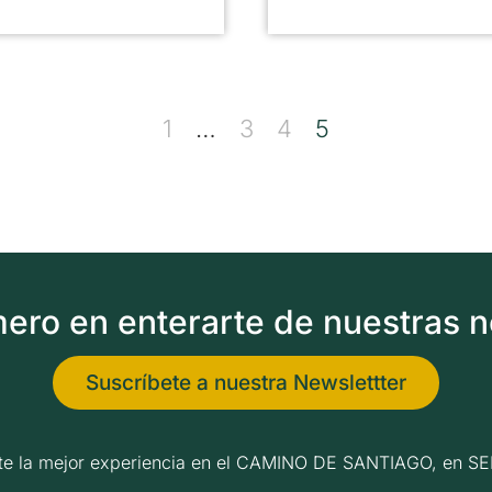
1
…
3
4
5
imero en enterarte de nuestras 
Suscríbete a nuestra Newslettter
erte la mejor experiencia en el CAMINO DE SANTIAGO, e