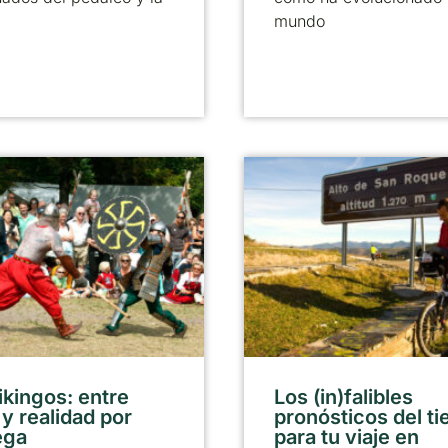
mundo
ikingos: entre
Los (in)falibles
 y realidad por
pronósticos del t
ega
para tu viaje en