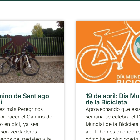
mino de Santiago
19 de abril: Día Mu
i
de la Bicicleta
ez más Peregrinos
Aprovechando que est
or hacer el Camino de
semana se celebra el D
o en bici, ya sea
Mundial de la Bicicleta
 son verdaderos
abril- hemos querido r
ados del pedaleo y la
cómo ha evolucionado 