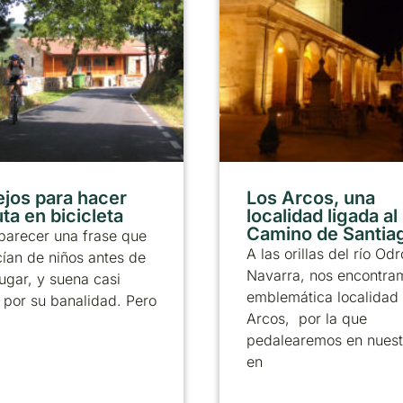
jos para hacer
Los Arcos, una
ta en bicicleta
localidad ligada al
Camino de Santia
parecer una frase que
A las orillas del río Od
ían de niños antes de
Navarra, nos encontra
 jugar, y suena casi
emblemática localidad
a por su banalidad. Pero
Arcos, por la que
pedalearemos en nuestr
en