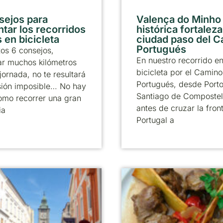
sejos para
Valença do Minho
ntar los recorridos
histórica fortaleza
 en bicicleta
ciudad paso del 
Portugués
os 6 consejos,
En nuestro recorrido e
ar muchos kilómetros
bicicleta por el Camino
jornada, no te resultará
Portugués, desde Porto
sión imposible… No hay
Santiago de Compostel
omo recorrer una gran
antes de cruzar la fron
ia
Portugal a