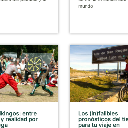
mundo
ikingos: entre
Los (in)falibles
 y realidad por
pronósticos del t
ega
para tu viaje en