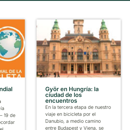
ndial
Györ en Hungría: la
ciudad de los
encuentros
a
En la tercera etapa de nuestro
ía
viaje en bicicleta por el
 – 19 de
Danubio, a medio camino
ecordar
entre Budapest y Viena, se
el