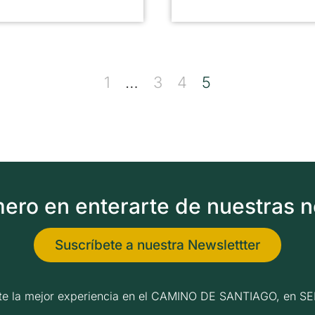
1
…
3
4
5
imero en enterarte de nuestras 
Suscríbete a nuestra Newslettter
erte la mejor experiencia en el CAMINO DE SANTIAGO, e