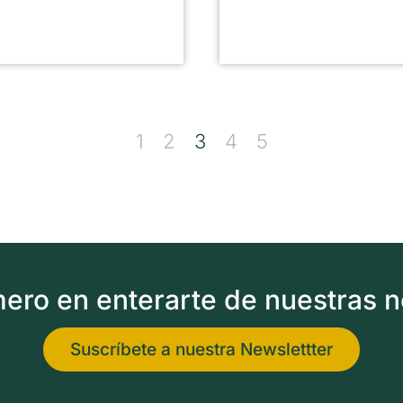
1
2
3
4
5
imero en enterarte de nuestras 
Suscríbete a nuestra Newslettter