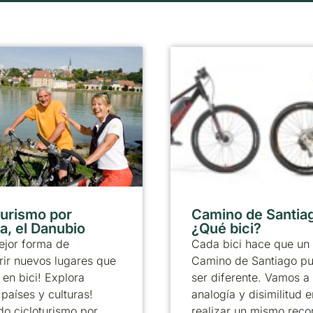
turismo por
Camino de Santia
a, el Danubio
¿Qué bici?
ejor forma de
Cada bici hace que un
ir nuevos lugares que
Camino de Santiago p
 en bici! Explora
ser diferente. Vamos a 
países y culturas!
analogía y disimilitud e
o cicloturismo por
realizar un mismo reco