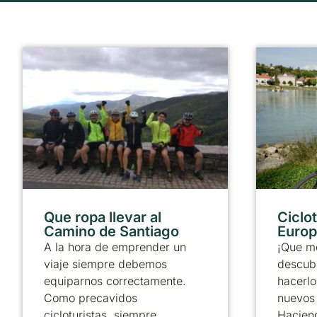
Que ropa llevar al
Ciclo
Camino de Santiago
Europ
A la hora de emprender un
¡Que m
viaje siempre debemos
descubr
equiparnos correctamente.
hacerlo
Como precavidos
nuevos 
cicloturistas, siempre
Haciend