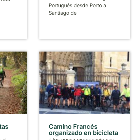
Portugués desde Porto a
Santiago de
tas
Camino Francés
organizado en bicicleta
 el
¡Una nueva experiencia nos