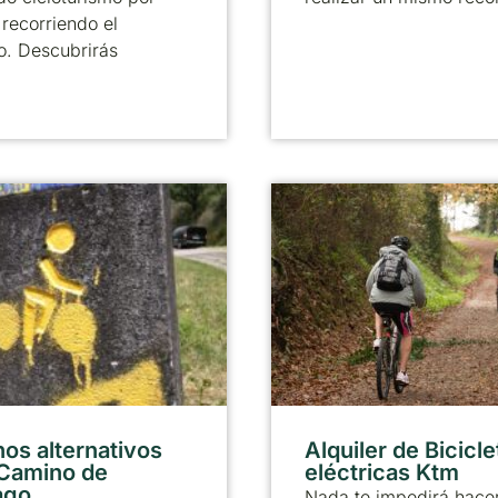
recorriendo el
o. Descubrirás
os alternativos
Alquiler de Bicicle
 Camino de
eléctricas Ktm
ago
Nada te impedirá hacer