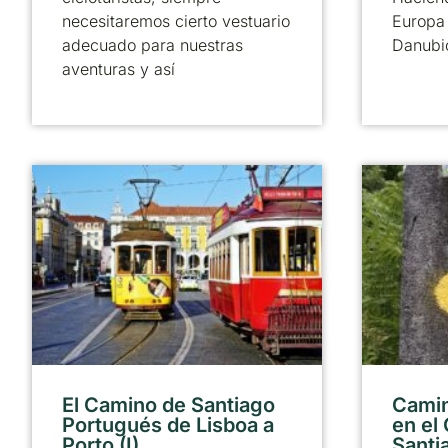
necesitaremos cierto vestuario
Europa 
adecuado para nuestras
Danubi
aventuras y así
El Camino de Santiago
Camin
Portugués de Lisboa a
en el
Porto (I)
Santi