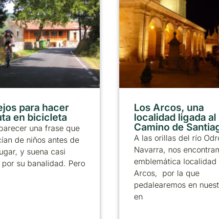
jos para hacer
Los Arcos, una
ta en bicicleta
localidad ligada al
Camino de Santia
parecer una frase que
A las orillas del río Od
ían de niños antes de
Navarra, nos encontra
 jugar, y suena casi
emblemática localidad
a por su banalidad. Pero
Arcos, por la que
pedalearemos en nuestr
en