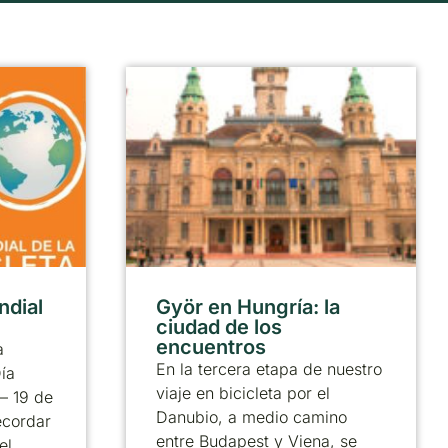
ndial
Györ en Hungría: la
ciudad de los
encuentros
a
En la tercera etapa de nuestro
ía
viaje en bicicleta por el
 – 19 de
Danubio, a medio camino
ecordar
entre Budapest y Viena, se
el