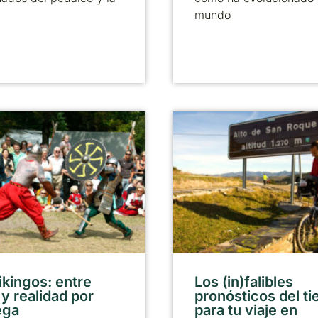
mundo
ikingos: entre
Los (in)falibles
 y realidad por
pronósticos del t
ega
para tu viaje en