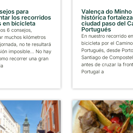
sejos para
Valença do Minho
ntar los recorridos
histórica fortaleza
 en bicicleta
ciudad paso del 
Portugués
os 6 consejos,
En nuestro recorrido e
ar muchos kilómetros
bicicleta por el Camino
jornada, no te resultará
Portugués, desde Porto
sión imposible… No hay
Santiago de Compostel
omo recorrer una gran
antes de cruzar la fron
ia
Portugal a