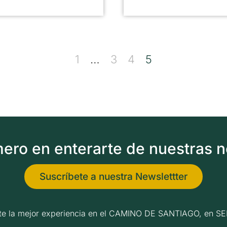
1
…
3
4
5
imero en enterarte de nuestras 
Suscríbete a nuestra Newslettter
erte la mejor experiencia en el CAMINO DE SANTIAGO, e