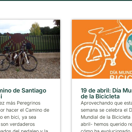
mino de Santiago
19 de abril: Día Mu
i
de la Bicicleta
ez más Peregrinos
Aprovechando que est
or hacer el Camino de
semana se celebra el D
o en bici, ya sea
Mundial de la Bicicleta
 son verdaderos
abril- hemos querido r
ados del pedaleo y la
cómo ha evolucionado 