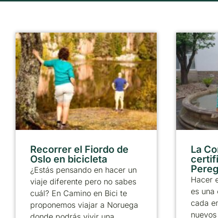
Recorrer el Fiordo de
La Co
Oslo en bicicleta
certif
Pereg
¿Estás pensando en hacer un
Hacer e
viaje diferente pero no sabes
es una 
cuál? En Camino en Bici te
cada e
proponemos viajar a Noruega
nuevos 
donde podrás vivir una