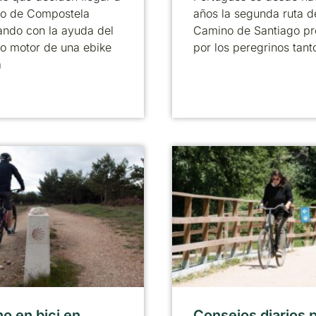
go de Compostela
años la segunda ruta d
ando con la ayuda del
Camino de Santiago pr
o motor de una ebike
por los peregrinos tant
a
o en bici en
Consejos diarios p