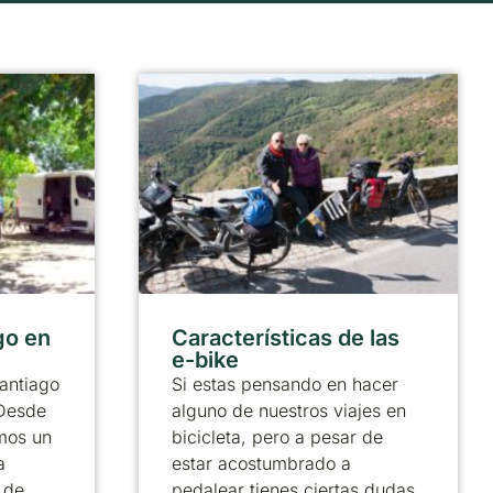
go en
Características de las
e-bike
antiago
Si estas pensando en hacer
 Desde
alguno de nuestros viajes en
mos un
bicicleta, pero a pesar de
a
estar acostumbrado a
 de
pedalear tienes ciertas dudas