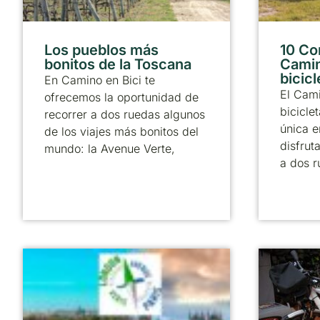
Los pueblos más
10 Co
bonitos de la Toscana
Camin
bicicl
En Camino en Bici te
El Cam
ofrecemos la oportunidad de
bicicle
recorrer a dos ruedas algunos
única e
de los viajes más bonitos del
disfrut
mundo: la Avenue Verte,
a dos r