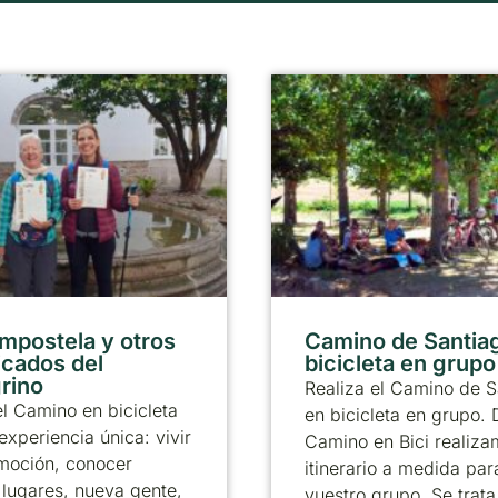
mpostela y otros
Camino de Santia
icados del
bicicleta en grupo
rino
Realiza el Camino de S
l Camino en bicicleta
en bicicleta en grupo.
experiencia única: vivir
Camino en Bici realiza
moción, conocer
itinerario a medida par
lugares, nueva gente,
vuestro grupo. Se trata