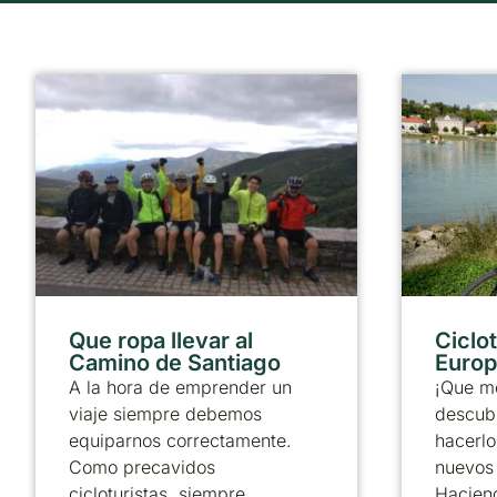
Que ropa llevar al
Ciclo
Camino de Santiago
Europ
A la hora de emprender un
¡Que m
viaje siempre debemos
descubr
equiparnos correctamente.
hacerlo
Como precavidos
nuevos 
cicloturistas, siempre
Haciend