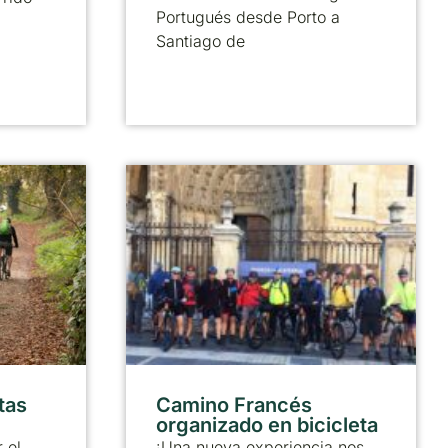
Portugués desde Porto a
Santiago de
tas
Camino Francés
organizado en bicicleta
 el
¡Una nueva experiencia nos