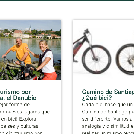
turismo por
Camino de Santia
a, el Danubio
¿Qué bici?
ejor forma de
Cada bici hace que un
ir nuevos lugares que
Camino de Santiago p
 en bici! Explora
ser diferente. Vamos a 
países y culturas!
analogía y disimilitud e
o cicloturismo por
realizar un mismo reco