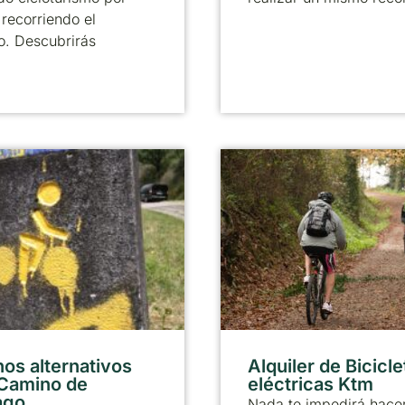
recorriendo el
o. Descubrirás
os alternativos
Alquiler de Bicicle
 Camino de
eléctricas Ktm
ago
Nada te impedirá hacer