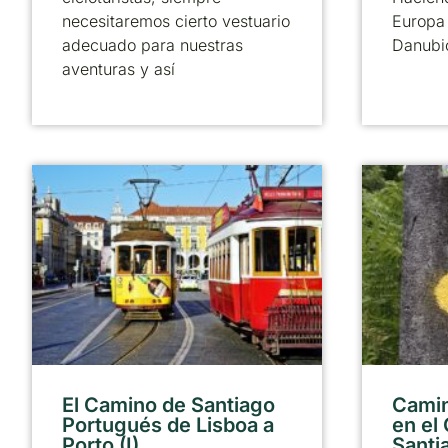
necesitaremos cierto vestuario
Europa 
adecuado para nuestras
Danubi
aventuras y así
El Camino de Santiago
Camin
Portugués de Lisboa a
en el
Porto (I)
Santi