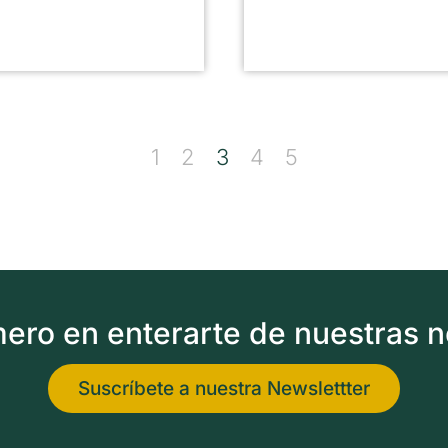
1
2
3
4
5
imero en enterarte de nuestras 
Suscríbete a nuestra Newslettter