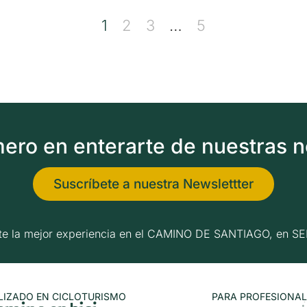
1
2
3
…
5
imero en enterarte de nuestras 
Suscríbete a nuestra Newslettter
erte la mejor experiencia en el CAMINO DE SANTIAGO, e
LIZADO EN CICLOTURISMO
PARA PROFESIONAL