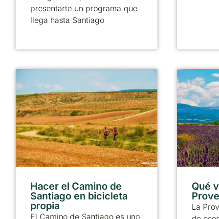
presentarte un programa que
llega hasta Santiago
Hacer el Camino de
Qué vi
Santiago en bicicleta
Prove
propia
La Pro
El Camino de Santiago es uno
de esos