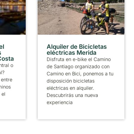
el
Alquiler de Bicicletas
s
eléctricas Merida
 Costa
Disfruta en e-bike el Camino
tral o
de Santiago organizado con
al?
Camino en Bici, ponemos a tu
 entre
disposición bicicletas
minos
eléctricas en alquiler.
 el
Descubrirás una nueva
experiencia