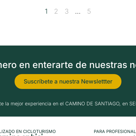
1
2
3
…
5
imero en enterarte de nuestras 
Suscríbete a nuestra Newslettter
erte la mejor experiencia en el CAMINO DE SANTIAGO, e
LIZADO EN CICLOTURISMO
PARA PROFESIONAL