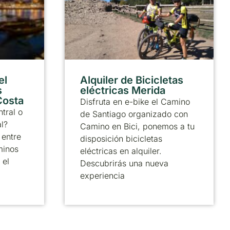
el
Alquiler de Bicicletas
s
eléctricas Merida
 Costa
Disfruta en e-bike el Camino
tral o
de Santiago organizado con
al?
Camino en Bici, ponemos a tu
 entre
disposición bicicletas
minos
eléctricas en alquiler.
 el
Descubrirás una nueva
experiencia