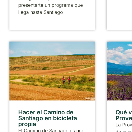
presentarte un programa que
llega hasta Santiago
Hacer el Camino de
Qué vi
Santiago en bicicleta
Prove
propia
La Pro
El Camino de Santiago es uno
de esos