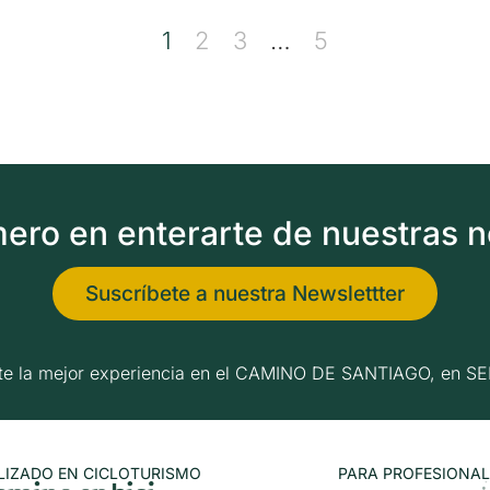
1
2
3
…
5
imero en enterarte de nuestras 
Suscríbete a nuestra Newslettter
erte la mejor experiencia en el CAMINO DE SANTIAGO, e
LIZADO EN CICLOTURISMO
PARA PROFESIONAL