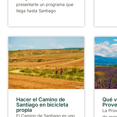
presentarte un programa que
llega hasta Santiago
Hacer el Camino de
Qué vi
Santiago en bicicleta
Prove
propia
La Pro
El Camino de Santiago es uno
de esos