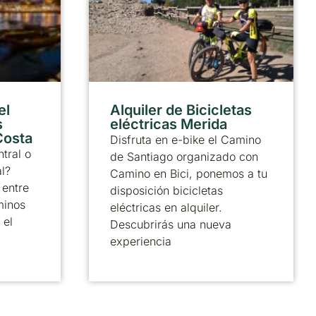
el
Alquiler de Bicicletas
s
eléctricas Merida
 Costa
Disfruta en e-bike el Camino
tral o
de Santiago organizado con
al?
Camino en Bici, ponemos a tu
 entre
disposición bicicletas
minos
eléctricas en alquiler.
 el
Descubrirás una nueva
experiencia