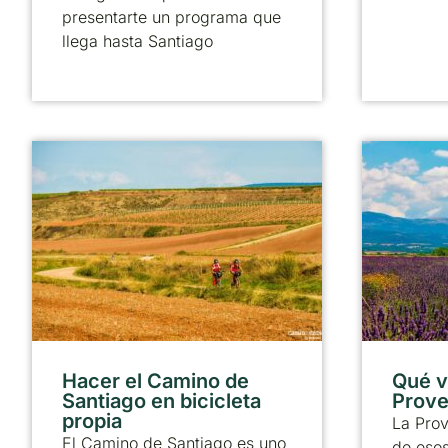
presentarte un programa que
llega hasta Santiago
Hacer el Camino de
Qué vi
Santiago en bicicleta
Prove
propia
La Pro
El Camino de Santiago es uno
de esos