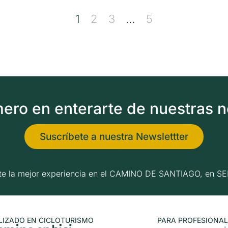
1
2
3
…
5
imero en enterarte de nuestras 
Suscríbete a nuestra Newslettter
erte la mejor experiencia en el CAMINO DE SANTIAGO, e
LIZADO EN CICLOTURISMO
PARA PROFESIONAL