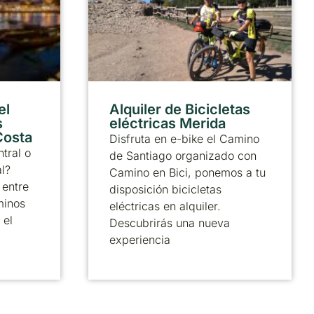
el
Alquiler de Bicicletas
s
eléctricas Merida
 Costa
Disfruta en e-bike el Camino
tral o
de Santiago organizado con
al?
Camino en Bici, ponemos a tu
 entre
disposición bicicletas
minos
eléctricas en alquiler.
 el
Descubrirás una nueva
experiencia