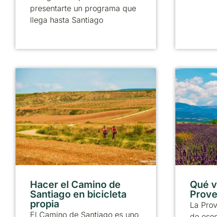
presentarte un programa que
llega hasta Santiago
Hacer el Camino de
Qué vi
Santiago en bicicleta
Prove
propia
La Pro
El Camino de Santiago es uno
de esos