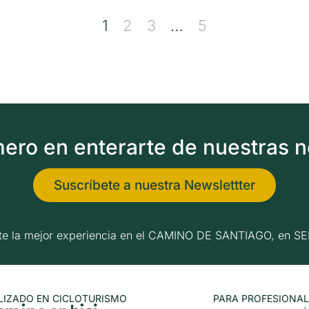
1
2
3
…
5
imero en enterarte de nuestras 
Suscríbete a nuestra Newslettter
erte la mejor experiencia en el CAMINO DE SANTIAGO, e
LIZADO EN CICLOTURISMO
PARA PROFESIONAL