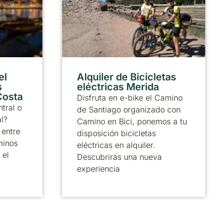
el
Alquiler de Bicicletas
s
eléctricas Merida
 Costa
Disfruta en e-bike el Camino
tral o
de Santiago organizado con
al?
Camino en Bici, ponemos a tu
 entre
disposición bicicletas
minos
eléctricas en alquiler.
 el
Descubrirás una nueva
experiencia