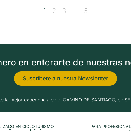
1
2
3
…
5
imero en enterarte de nuestras 
Suscríbete a nuestra Newslettter
erte la mejor experiencia en el CAMINO DE SANTIAGO, e
LIZADO EN CICLOTURISMO
PARA PROFESIONAL