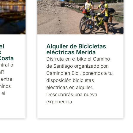
el
Alquiler de Bicicletas
s
eléctricas Merida
 Costa
Disfruta en e-bike el Camino
tral o
de Santiago organizado con
al?
Camino en Bici, ponemos a tu
 entre
disposición bicicletas
minos
eléctricas en alquiler.
 el
Descubrirás una nueva
experiencia