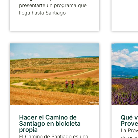
presentarte un programa que
llega hasta Santiago
Hacer el Camino de
Qué vi
Santiago en bicicleta
Prove
propia
La Pro
El Camino de Santiago es uno
de esos