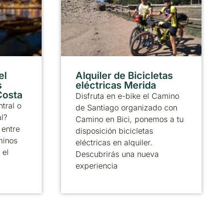
el
Alquiler de Bicicletas
s
eléctricas Merida
 Costa
Disfruta en e-bike el Camino
tral o
de Santiago organizado con
al?
Camino en Bici, ponemos a tu
 entre
disposición bicicletas
minos
eléctricas en alquiler.
 el
Descubrirás una nueva
experiencia