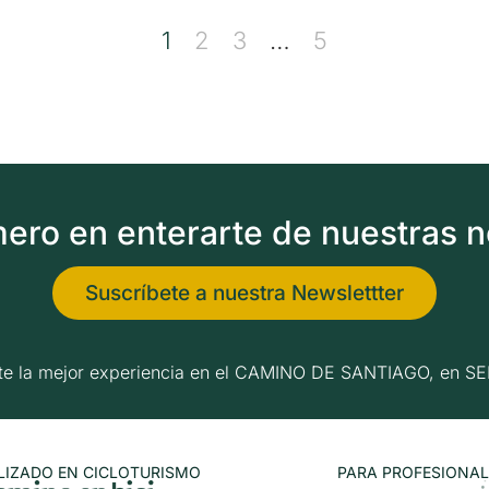
1
2
3
…
5
imero en enterarte de nuestras 
Suscríbete a nuestra Newslettter
erte la mejor experiencia en el CAMINO DE SANTIAGO, e
LIZADO EN CICLOTURISMO
PARA PROFESIONAL