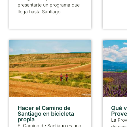
presentarte un programa que
llega hasta Santiago
Hacer el Camino de
Qué vi
Santiago en bicicleta
Prove
propia
La Pro
El Camino de Santiago es uno
de esos