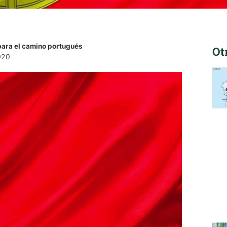
 para el camino portugués
Ot
020