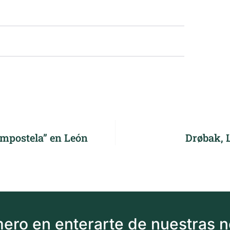
ompostela” en León
Drøbak, 
imero en enterarte de nuestras 