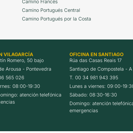
Camino Francés
Camino Portugués Central
Camino Portugués por la Costa
N VILAGARCÍA
OFICINA EN SANTIAGO
tín Romero, 50 bajo
Rúa das Casas Reais 17
 de Arousa - Pontevedra
Santiago de Compostela - A
86 565 026
T. 00 34 981 943 395
ernes: 08:00-19:30
Lunes a viernes: 09:00-19:3
omingo: atención telefónica
Sábado: 08:30-16:30
encias
Domingo: atención telefónic
emergencias