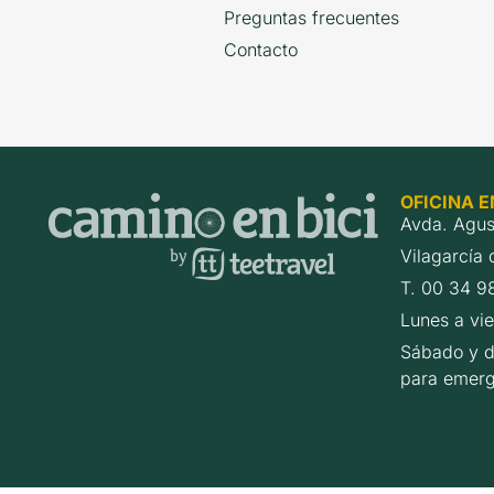
Preguntas frecuentes
Contacto
OFICINA E
Avda. Agus
Vilagarcía
T. 00 34 9
Lunes a vi
Sábado y d
para emerg