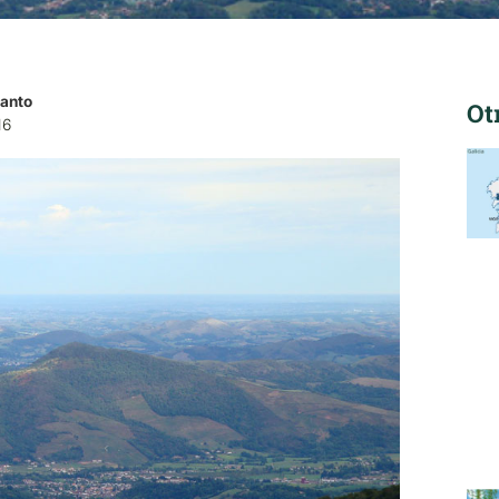
canto
Ot
16