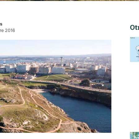
es
Ot
re 2016